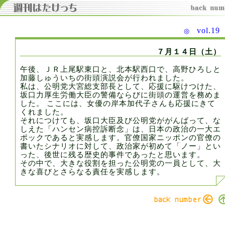
vol.1
◎
７月１４日（土）
午後、ＪＲ上尾駅東口と、北本駅西口で、高野ひろしと
加藤しゅういちの街頭演説会が行われました。
私は、公明党大宮総支部長として、応援に駆けつけた、
坂口力厚生労働大臣の警備ならびに街頭の運営を務めま
した。 ここには、女優の岸本加代子さんも応援にきて
くれました。
それにつけても、坂口大臣及び公明党ががんばって、な
しえた「ハンセン病控訴断念」は、日本の政治の一大エ
ポックであると実感します。官僚国家ニッポンの官僚の
書いたシナリオに対して、政治家が初めて「ノー」とい
った、後世に残る歴史的事件であったと思います。
その中で、大きな役割を担った公明党の一員として、大
きな喜びとさらなる責任を実感します。