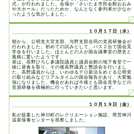
式」が行われました。会場が「さいたま市民会館おおみ
や大ホール」だったためか、なんとなく参列者が少なか
ったような気がしました。
１０月１７日（水）
朝から、公明党大宮支部、与野支部合同の党員研修会が
行われました。初めての試みとして、バス２台で国会見
学会を行いました。ほとんどの人が国会議事堂の歴史と
風格に驚いたようです。
昼は、高野ひろし参議院議員と議員会館の地下食堂で一
緒に昼食を取り、その後高野議員と懇談会を行いまし
た。高野議員からは、いわゆるテロ新法をめぐる公明党
の取り組みなどリアルタイムの国会報告があり、大変勉
強になりました。機会があれば今後とも国会見学などの
党員研修を積極的に行っていきたいと思います。
１０月１９日（金）
私が提案した神川町のレクリエーション施設、県営神川
温泉保養センターを視察しました。