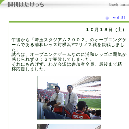
vol.3
◎
１０月１３日（土）
午後から「埼玉スタジアム２００２」のオープニングゲ
ームである浦和レッズ対横浜Fマリノス戦を観戦しまし
た。
試合は、オープニングゲームなのに浦和レッズに覇気が
感じられず０：２で完敗してしまった。
それにもめげず、わが会派は参加者全員、最後まで精一
杯応援しました。