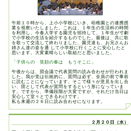
午前１０時から、上小小学校にいき、幼稚園との連携授
業を視察いたしました。これは、１年生の生活科の時間
を利用し、今春入学する園児を招待して、１年生が寸劇
で小学校の生活を紹介するものでした。最後は、共に歌
を歌って交流して終わりました。園児達も、お兄さんお
姉さん達の姿を通 して小学校に行くことに安心したと
思います。大変素晴らしい取組だと思いました。
「子供らの 笑顔の春は もうそこに」
午後からは、団会議で代表質問の読み合わせが行われま
した。我が党は伝統的に、質問は必ず、全員の前で事前
に読むことになっています。そこで様々が意見を出し合
い、団として代表が質問をするという形になっていま
す。ですから、準備段階が大変ですが、それだけ当日は
安心して堂々とできるわけです。
私も来週の２６日に読み合わせになります。
２月２０日（水）