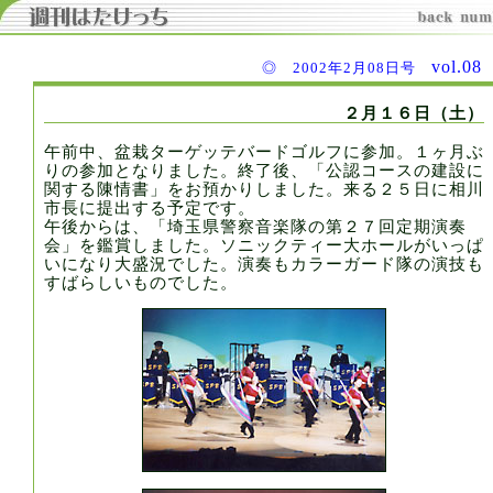
vol.0
◎ 2002年2月08日号
２月１６日（土）
午前中、盆栽ターゲッテバードゴルフに参加。１ヶ月ぶ
りの参加となりました。終了後、「公認コースの建設に
関する陳情書」をお預かりしました。来る２５日に相川
市長に提出する予定です。
午後からは、「埼玉県警察音楽隊の第２７回定期演奏
会」を鑑賞しました。ソニックティー大ホールがいっぱ
いになり大盛況でした。演奏もカラーガード隊の演技も
すばらしいものでした。