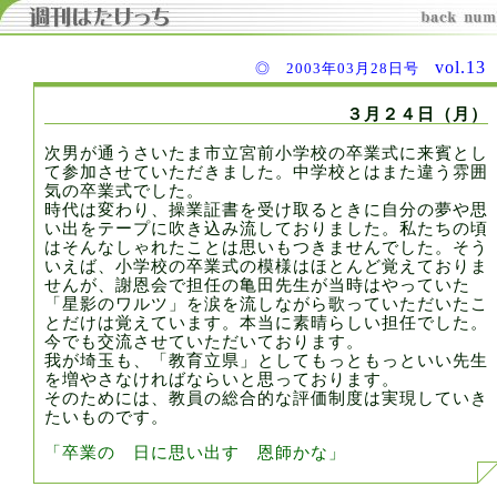
vol.1
◎ 2003年03月28日号
３月２４日（月）
次男が通うさいたま市立宮前小学校の卒業式に来賓とし
て参加させていただきました。中学校とはまた違う雰囲
気の卒業式でした。
時代は変わり、操業証書を受け取るときに自分の夢や思
い出をテープに吹き込み流しておりました。私たちの頃
はそんなしゃれたことは思いもつきませんでした。そう
いえば、小学校の卒業式の模様はほとんど覚えておりま
せんが、謝恩会で担任の亀田先生が当時はやっていた
「星影のワルツ」を涙を流しながら歌っていただいたこ
とだけは覚えています。本当に素晴らしい担任でした。
今でも交流させていただいております。
我が埼玉も、「教育立県」としてもっともっといい先生
を増やさなければならいと思っております。
そのためには、教員の総合的な評価制度は実現していき
たいものです。
「卒業の 日に思い出す 恩師かな」