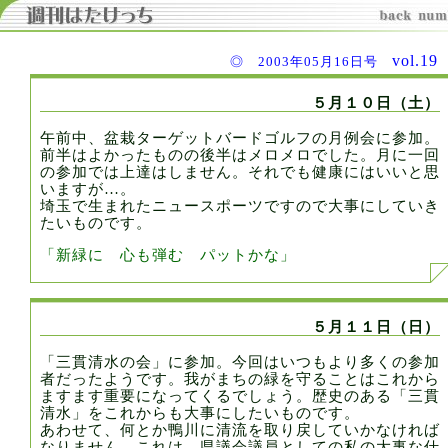
vol.1
◎ 2003年05月16日号
５月１０日（土）
午前中、盆栽ターゲットバードゴルフの月例会に参加。
前半はよかったものの後半はメロメロでした。月に一回
の参加では上達はしません。それでも健康にはいいと思
いますが…。
埼玉で生まれたニュースポーツですので大事にしていき
たいものです。
「新緑に 心も弾む パットかな」
５月１１日（日）
「三貫清水の会」に参加。今回はいつもより多くの参加
者だったようです。我がまちの緑を守ることはこれから
ますます重要になってくるでしょう。歴史のある「三貫
清水」をこれからも大事にしたいものです。
あわせて、何とか鴨川に清流を取り戻していかなければ
なりません。これは、県議会議員としての私の大事な仕