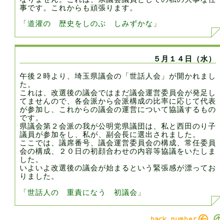
事です。これからも頑張ります。
「道灌の 歴史をしのぶ しみずかな」
５月１４日（水）
午後２時より、埼玉県議会の「世話人会」が開かれまし
た。
これは、改選後の議会ではまだ議会運営委員会が発足し
てませんので、各会派から会派構成の比率に応じて代表
が参加し、これからの議会の運営について協議するもの
です。
県議会第２会派の我が公明党県議団は、私と西田のり子
議員が参加をし、私が、副会長に選出されました。
ここでは、議席番号、議会運営委員会の構成、常任委員
会の構成、２０日の初顔合わせの内容等協議をいたしま
した。
いよいよ改選後の議会が始まるという緊張感が漂ってお
りました。
「世話人の 重責になう 初議会」