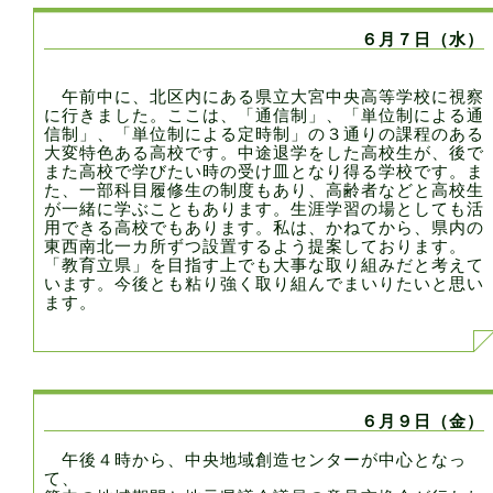
６月７日（水）
午前中に、北区内にある県立大宮中央高等学校に視察
に行きました。ここは、「通信制」、「単位制による通
信制」、「単位制による定時制」の３通りの課程のある
大変特色ある高校です。中途退学をした高校生が、後で
また高校で学びたい時の受け皿となり得る学校です。ま
た、一部科目履修生の制度もあり、高齢者などと高校生
が一緒に学ぶこともあります。生涯学習の場としても活
用できる高校でもあります。私は、かねてから、県内の
東西南北一カ所ずつ設置するよう提案しております。
「教育立県」を目指す上でも大事な取り組みだと考えて
います。今後とも粘り強く取り組んでまいりたいと思い
ます。
６月９日（金）
午後４時から、中央地域創造センターが中心となっ
て、