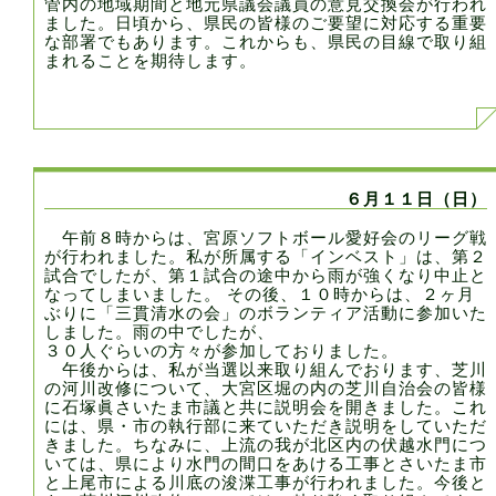
管内の地域期間と地元県議会議員の意見交換会が行われ
ました。日頃から、県民の皆様のご要望に対応する重要
な部署でもあります。これからも、県民の目線で取り組
まれることを期待します。
６月１１日（日）
午前８時からは、宮原ソフトボール愛好会のリーグ戦
が行われました。私が所属する「インベスト」は、第２
試合でしたが、第１試合の途中から雨が強くなり中止と
なってしまいました。 その後、１０時からは、２ヶ月
ぶりに「三貫清水の会」のボランティア活動に参加いた
しました。雨の中でしたが、
３０人ぐらいの方々が参加しておりました。
午後からは、私が当選以来取り組んでおります、芝川
の河川改修について、大宮区堀の内の芝川自治会の皆様
に石塚眞さいたま市議と共に説明会を開きました。これ
には、県・市の執行部に来ていただき説明をしていただ
きました。ちなみに、上流の我が北区内の伏越水門につ
いては、県により水門の間口をあける工事とさいたま市
と上尾市による川底の浚渫工事が行われました。今後と