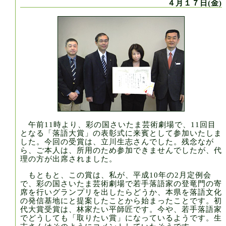
４月１７日(金)
午前11時より、彩の国さいたま芸術劇場で、11回目
となる「落語大賞」の表彰式に来賓として参加いたしま
した。今回の受賞は、立川生志さんでした。残念なが
ら、ご本人は、所用のため参加できませんでしたが、代
理の方が出席されました。
もともと、この賞は、私が、平成10年の2月定例会
で、彩の国さいたま芸術劇場で若手落語家の登竜門の寄
席を行いグランプリを出したらどうか、本県を落語文化
の発信基地にと提案したことから始まったことです。初
代大賞受賞は、林家たい平師匠です。今や、若手落語家
でどうしても「取りたい賞」になっているようです。生