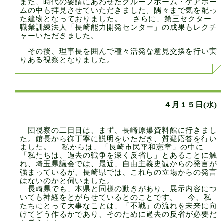
また、時代の要請にあわせたグループホーム・ケアホー
ムの中も拝見させていただきました。隅々まで気を配っ
た建物となっておりました。 さらに、第三セクター
職業訓練法人「長崎能力開発センター」の成果もレクチ
ャーいただきました。
その後、理事長を囲んで種々活発な意見交換を行い実
りある視察となりました。
４月１５日(水)
団視察の二日目は、まず、長崎原爆資料館に行きまし
た。館長から御丁寧に説明をいただき、質疑応答を行い
ました。 私からは、「長崎市民平和憲章」の中に
「私たちは、過去の戦争を深く反省し」とあることに触
れ、埼玉県議会では、最近、自由主義史観からの発言が
強まっているが、長崎県では、これらの立場からの発言
はないのかと伺いました。
長崎県でも、本県と同様の動きがあり、展示内容につ
いても神経をとがらせているとのことです。 今、私
たちにとって大事なことは、「不戦」の流れを未来に向
けてどう作るかであり、そのために過去の反省が必要だ