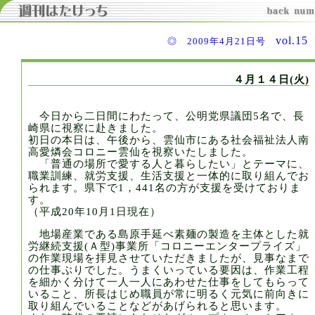
vol.1
◎ 2009年4月21日号
４月１４日(火)
今日から二日間にわたって、公明党県議団5名で、長
崎県に視察に赴きました。
初日の本日は、午後から、雲仙市にある社会福祉法人南
高愛燐会コロニー雲仙を視察いたしました。
「普通の場所で愛する人と暮らしたい」とテーマに、
職業訓練、就労支援、生活支援と一体的に取り組んでお
られます。県下で1，441名の方が支援を受けておりま
す。
（平成20年10月1日現在）
地場産業である島原手延べ素麺の製造を主体とした就
労継続支援(Ａ型)事業所「コロニーエンタープライズ」
の作業現場を拝見させていただきましたが、見事なまで
の仕事ぶりでした。うまくいっている要因は、作業工程
を細かく分けて一人一人にあわせた仕事をしてもらって
いること、所長はじめ職員が常に明るく元気に前向きに
取り組んでいることなどがあげられると思います。